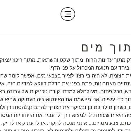
תוך מים
רק מתוך עדינות הרוח, מתוך שקט והשתאות, מתוך ריכוז עמוק
 ביחד עם תנועת המכחול על פני הדף. 
ת הצומח, לא היה בי רצון לצייר בצבעי מים. אפשר לומר שהנ
תיים האחרונות, פתח בפני את הדלת דווקא למדיום הזה. אין 
ש, הכל פתוח. מעולםלא למדתי קודם טכניקות של עבודה בצב
וך כדי עשייה. אני מיישמת את האינטואיציה העמוקה שהיא שיל
ם, כשרון מולד כמובן ובעיקר את הצורך להתבונן,להסתקרן ול
ה היא זו שעוזרת לי למצוא דרך להעביר את הייחודיות המסוי
כתם, צבע מסויים... אינני מנסה לחקות או להעתיק או לדייק.
 ידי. לפעמים זה מצליח ולפעמים לא. בצבעי מים יש מעט 