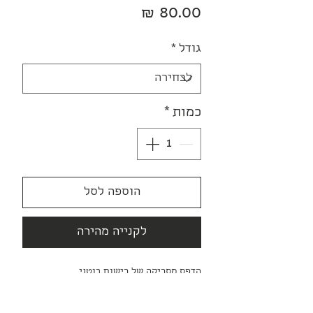
מחיר
גודל
*
כמות
*
הוספה לסל
לקנייה מהירה
הדפס מסריקה של רישום בוטני,
בטכניקת צבעי מים על נייר.
מודפס על נייר Fine Art איכותי וזמין בשני