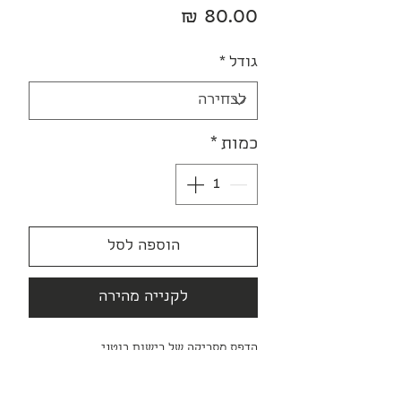
מחיר
גודל
*
כמות
*
הוספה לסל
לקנייה מהירה
הדפס מסריקה של רישום בוטני,
בטכניקת צבעי מים ועיפרון על נייר.
מודפס על נייר Fine Art איכותי וזמין בשני