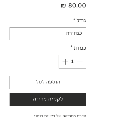
מחיר
גודל
*
כמות
*
הוספה לסל
לקנייה מהירה
הדפס מסריקה של רישום בוטני,
בטכניקת צבעי מים ועיפרון על נייר.
מודפס על נייר Fine Art איכותי וזמין בשני