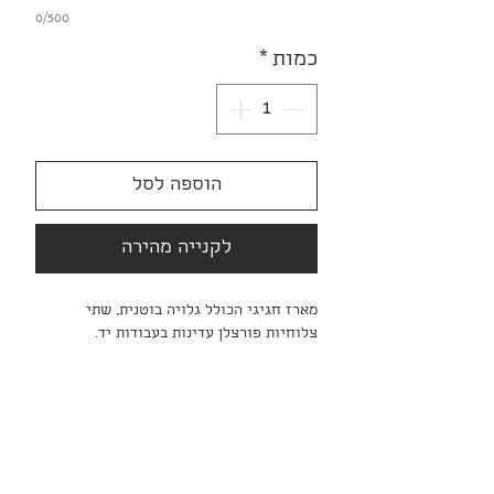
0/500
כמות
*
הוספה לסל
לקנייה מהירה
מארז חגיגי הכולל גלויה בוטנית, שתי
צלוחיות פורצלן עדינות בעבודות יד.
המארז מגיע עטוף כמתנה. ניתן לבקש להוסיף
ברכה אישית שתכתב בגלויה.