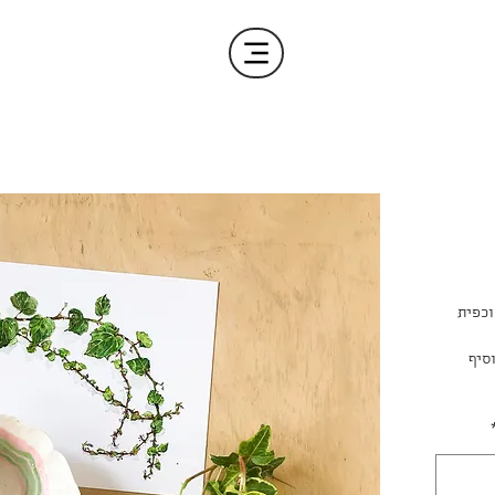
וכפית
סיף