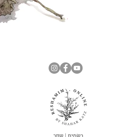
רְשָׁמִים | שחר ​