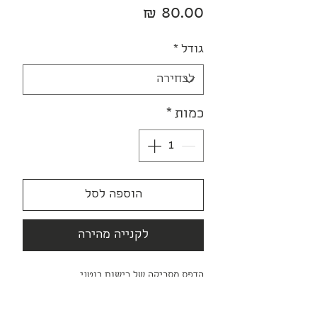
מחיר
גודל
*
כמות
*
הוספה לסל
לקנייה מהירה
הדפס מסריקה של רישום בוטני,
בטכניקת צבעי מים ועיפרון על נייר.
מודפס על נייר Fine Art איכותי וזמין בשני