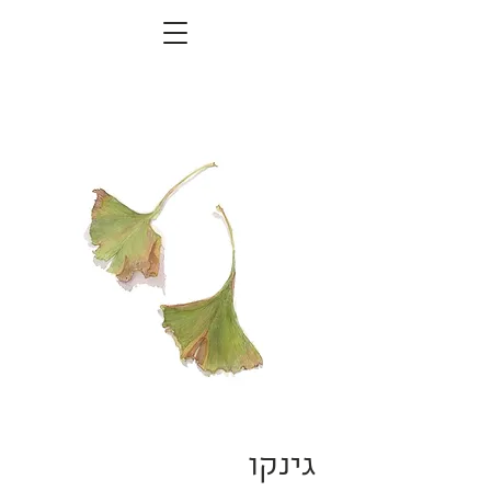
גינקו