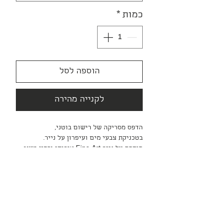
כמות
*
הוספה לסל
לקנייה מהירה
הדפס מסריקה של רישום בוטני,
בטכניקת צבעי מים ועיפרון על נייר.
מודפס על נייר Fine Art איכותי וזמין בשני
גדלים A4 וA3, לא כולל מסגור ומשלוח.