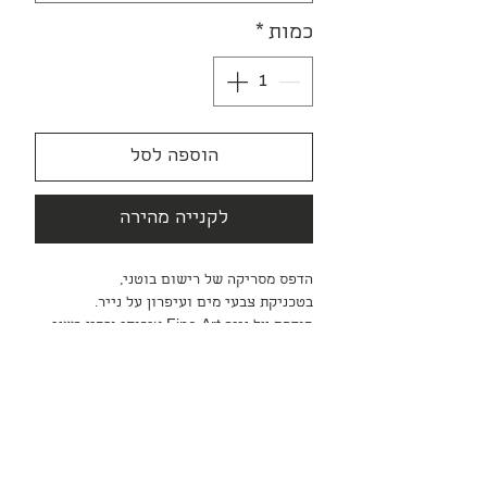
כמות
*
הוספה לסל
לקנייה מהירה
הדפס מסריקה של רישום בוטני,
בטכניקת צבעי מים ועיפרון על נייר.
מודפס על נייר Fine Art איכותי וזמין בשני
גדלים A4 וA3, לא כולל מסגור ומשלוח.