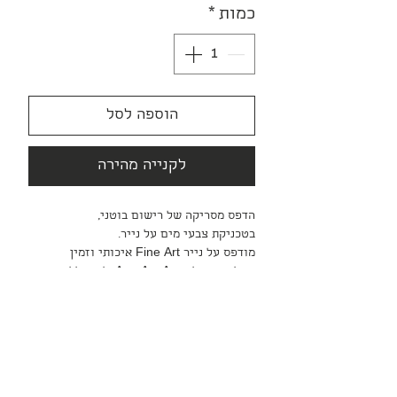
כמות
*
הוספה לסל
לקנייה מהירה
הדפס מסריקה של רישום בוטני,
בטכניקת צבעי מים על נייר.
מודפס על נייר Fine Art איכותי וזמין
בשלושה גדלים A4 וA3 ו A2, לא כולל מסגור
ומשלוח.