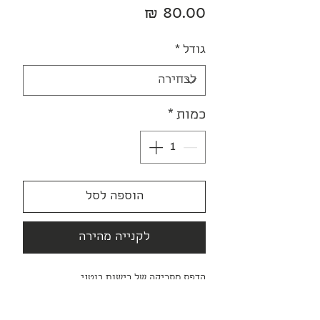
מחיר
גודל
*
כמות
*
הוספה לסל
לקנייה מהירה
הדפס מסריקה של רישום בוטני,
בטכניקת צבעי מים על נייר.
מודפס על נייר Fine Art איכותי וזמין בשני