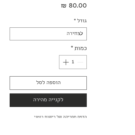
מחיר
גודל
*
כמות
*
הוספה לסל
לקנייה מהירה
הדפס מסריקה של רישום בוטני,
בטכניקת צבעי מים ועיפרון על נייר.
מודפס על נייר Fine Art איכותי וזמין בשני