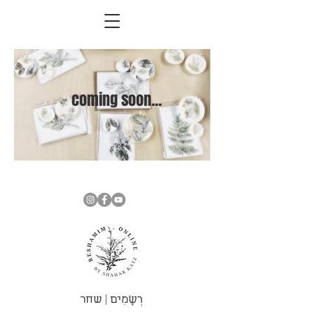
coming soon...
רְשָׁמִים | שחר ​