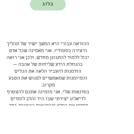
בלוג
ההוראה עבורי היא המשך ישיר של תהליך
היצירה בסטודיו. אני מאמינה שכל אדם
יכול ללמוד להתבונן מחדש, ולכן אני רואה
בהנחלת הידע שליחות של אהבה —
הזדמנות להעביר הלאה את הכלים
והמיומנות שמאפשרים לפגוש את הטבע
מקרוב.
בסדנאות שלי, אני מזמינה אתכם להצטרף
לדיאלוג יצירתי שבו היד והלב לומדים
מחדש את הפלא שבפרטים הקטנים. יחד,
אנחנו חוקרים את החיבורים המדויקים
בין חומרי השדה למלאכת היד, ומפיחים
חיים חדשים בידע העתיק של הציור
והחומר. עבורי, לראות תלמיד מגלה את